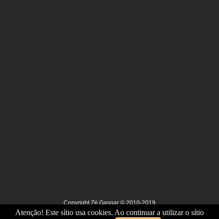
Copyright Zé Gaspar © 2010-2019
Atenção! Este sítio usa cookies. Ao continuar a utilizar o sítio
Todos os direitos reservados